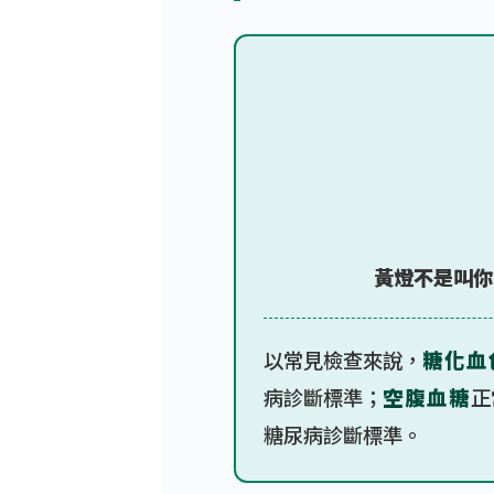
黃燈不是叫你
以常見檢查來說，
糖化血色
病診斷標準；
空腹血糖
正
糖尿病診斷標準。